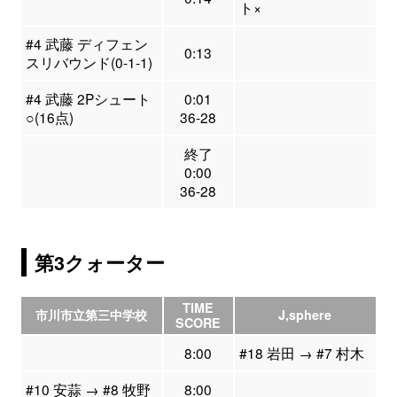
ト×
#4 武藤 ディフェン
0:13
スリバウンド(0-1-1)
#4 武藤 2Pシュート
0:01
○(16点)
36-28
終了
0:00
36-28
第3クォーター
TIME
市川市立第三中学校
J,sphere
SCORE
8:00
#18 岩田 → #7 村木
#10 安蒜 → #8 牧野
8:00