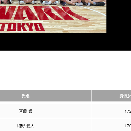
氏名
身長
(
斉藤 響
17
細野 碧人
17