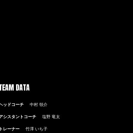
TEAM DATA
ヘッドコーチ
中村 領介
アシスタントコーチ
塩野 竜太
トレーナー
竹澤 いち子