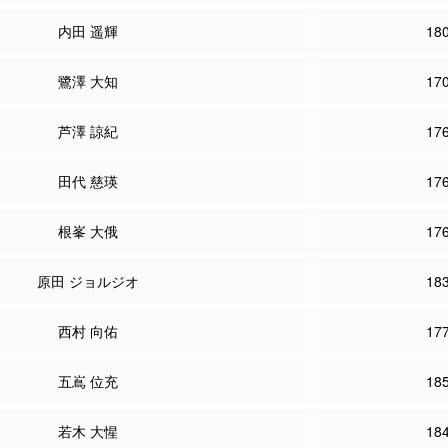
内田 遥輝
18
鷺澤 大知
17
芦澤 諒紀
17
田代 慈瑛
17
根峯 大俄
17
原田 ジョルジオ
18
西村 向佑
17
五嶌 位充
18
若木 大惺
18