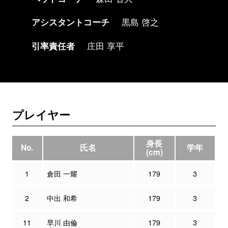
アシスタントコーチ
黒島 啓之
引率責任者
庄田 享平
プレイヤー
身長
No.
氏名
学年
(cm)
1
倉田 一耀
179
3
2
中出 和希
179
3
11
早川 由倫
179
3