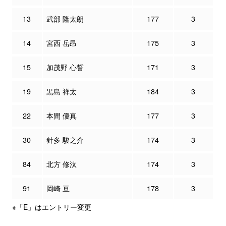
13
武部 隆太朗
177
3
14
宮西 岳昂
175
3
15
加茂野 心誓
171
3
19
黒島 祥太
184
3
22
本間 優真
177
3
30
針多 駿之介
174
3
84
北方 修汰
174
3
91
岡崎 亘
178
3
※「E」はエントリー変更