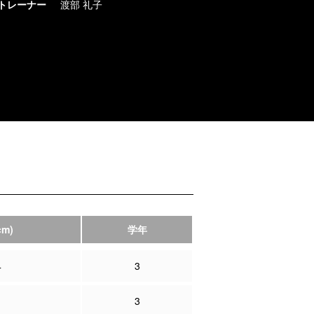
トレーナー
渡部 礼子
cm)
学年
4
3
1
3