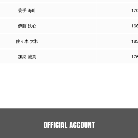
蓑手 海叶
17
伊藤 鉄心
16
佐々木 大和
18
加納 誠真
17
OFFICIAL ACCOUNT