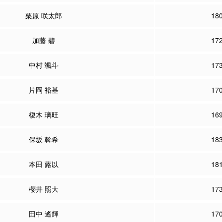
栗原 咲太郎
18
加藤 碧
17
中村 颯斗
17
片岡 裕基
17
榎木 璃旺
16
保坂 斡希
18
本田 蕗以
18
櫻井 照大
17
田中 遙輝
17