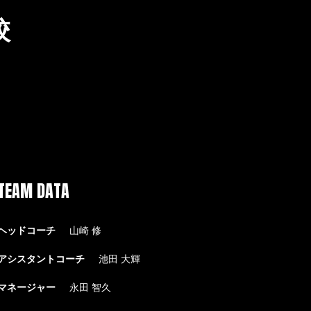
校
TEAM DATA
ヘッドコーチ
山崎 修
アシスタントコーチ
池田 大輝
マネージャー
永田 智久