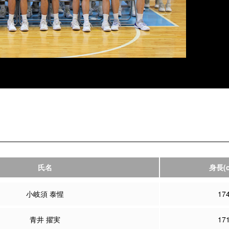
氏名
身長
(
小岐須 泰惺
17
青井 擢実
17