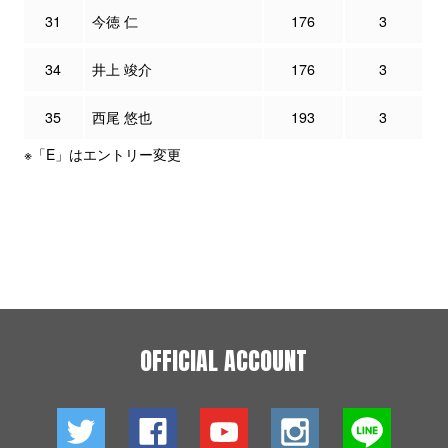
31
今徳 仁
176
3
34
井上 竣介
176
3
35
西尾 悠也
193
3
※「E」はエントリー変更
OFFICIAL ACCOUNT