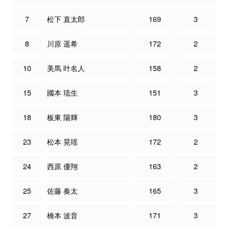
7
松下 直太郎
169
3
8
川原 遥希
172
2
10
美馬 叶名人
158
2
15
國本 琉生
151
3
18
板東 陽輝
180
3
23
松本 晃瑶
172
2
24
西原 優翔
163
2
25
佐藤 奏太
165
3
27
橋本 波音
171
3