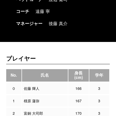
コーチ
遠藤 寧
マネージャー
後藤 真介
プレイヤー
身長
No.
氏名
学年
(cm)
０
佐藤 輝人
166
3
1
檪原 蓮弥
167
3
2
富銅 大司郎
170
3