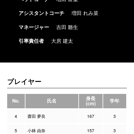
アシスタントコーチ
増田 れみ菜
マネージャー
吉田 雛生
引率責任者
大房 建太
プレイヤー
身長
No.
氏名
学年
(cm)
4
齋田 夢良
167
3
5
小林 由奈
157
3