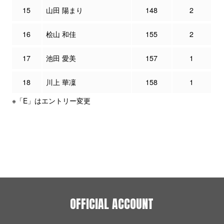
15
山田 陽まり
148
2
16
桧山 和佳
155
2
17
池田 愛美
157
1
18
川上 華凜
158
1
※「E」はエントリー変更
OFFICIAL ACCOUNT