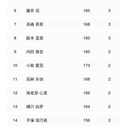
6
藤井 花
160
3
7
高橋 香那
168
3
8
阪本 遥菜
160
3
9
内田 壽音
160
2
10
小島 愛昊
173
2
11
高林 矢弥
168
2
12
海老原 心菜
166
2
13
綱川 由芽
164
2
14
手塚 瑠乃亜
156
2