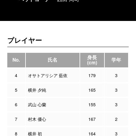
プレイヤー
身長
No.
氏名
学年
(cm)
4
オサトアリシア 藍依
179
3
5
横井 夕純
165
3
6
武山 心蘭
155
3
7
村木 優心
167
2
8
横井 初
164
3