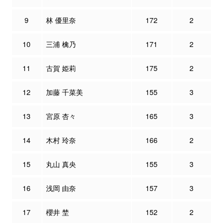
9
林 優里奈
172
2
10
三浦 檎乃
171
2
11
古賀 姫莉
175
2
12
加藤 千菜美
155
3
13
宮原 杏々
165
3
14
木村 玲奈
166
2
15
丸山 真央
155
3
16
浅岡 由奈
157
3
17
櫻井 埜
152
2