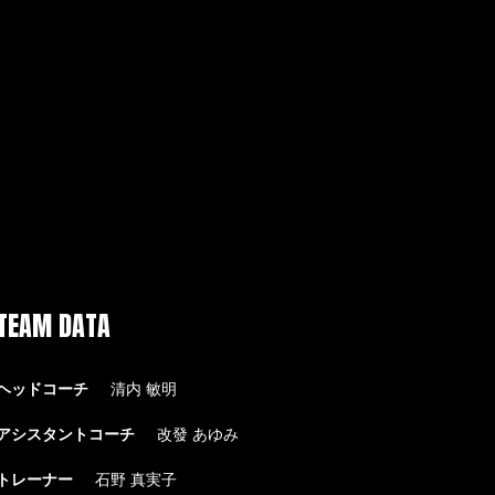
TEAM DATA
ヘッドコーチ
清内 敏明
アシスタントコーチ
改發 あゆみ
トレーナー
石野 真実子