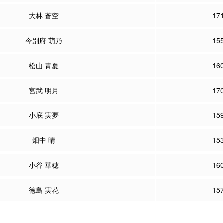
大林 蒼空
17
今別府 萌乃
15
松山 青夏
16
宮武 明月
17
小底 実夢
15
畑中 晴
15
小谷 華穂
16
徳島 実花
15