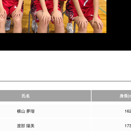
氏名
身長
(
横山 夢瑠
16
渡部 陽美
17