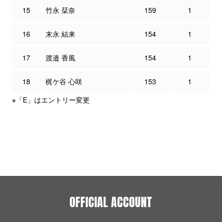
15
竹永 栞奈
159
1
16
末永 結来
154
1
17
渡邉 香風
154
1
18
梶ケ谷 心咲
153
1
※「E」はエントリー変更
OFFICIAL ACCOUNT