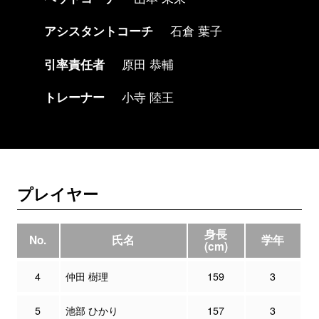
アシスタントコーチ
石倉 葉子
引率責任者
原田 恭輔
トレーナー
小寺 陸王
プレイヤー
身長
No.
氏名
学年
(cm)
4
仲田 樹理
159
3
5
池部 ひかり
157
3