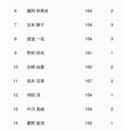
6
藤岡 和果奈
164
2
7
吉本 舞子
154
3
8
渡邉 一花
154
3
9
野村 咲衣
161
1
10
永崎 由夏
160
2
11
長井 百果
167
2
12
仲田 澪
154
1
13
中川 真緒
154
2
14
桑野 葉澄
152
1