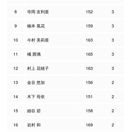
8
寺岡 友利亜
152
3
9
楠本 風花
159
3
10
今村 美莉亜
163
3
11
橘 茜璃
165
3
12
村上 花穂子
163
3
13
金谷 悠加
156
2
14
木下 苺依
151
2
15
細谷 碧
158
2
16
岩村 和
169
2