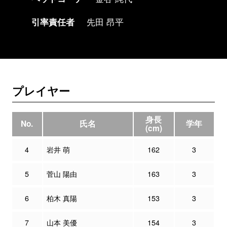
引率責任者
先田 昂平
プレイヤー
身長
No.
氏名
学年
(cm)
4
岩井 萌
162
3
5
菅山 陽由
163
3
6
柏木 真陽
153
3
7
山本 美優
154
3